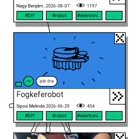
Nagy Benjámin, Eszes Hunor
2026-08-07
1197
#DIY
#robot
#elektronika
...
pár óra
<10
Fogkeferobot
Sipos Melinda
2026-06-29
454
#DIY
#robot
#elektronika
...