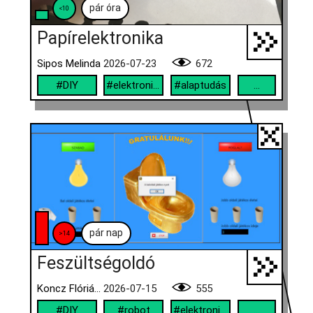
pár óra
<10
Papírelektronika
Sipos Melinda
2026-07-23
672
#DIY
#elektronika
#alaptudás
...
pár nap
>14
Feszültségoldó
Koncz Flórián, Schmiedt Balázs András
2026-07-15
555
#DIY
#robot
#elektronika
...