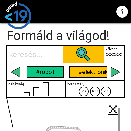
?
Formáld a világod!
véletlen
#robot
#elektronika
nehézség
korosztály
<10
10-14
>14