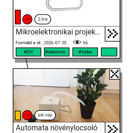
2 óra
>14
Mikroelektronikai projekt golyópályával, örökmozgóval
Formáld a világod!
2026-07-30
66
#DIY
#elektronika
#fizika
...
pár nap
>14
Automata növénylocsoló