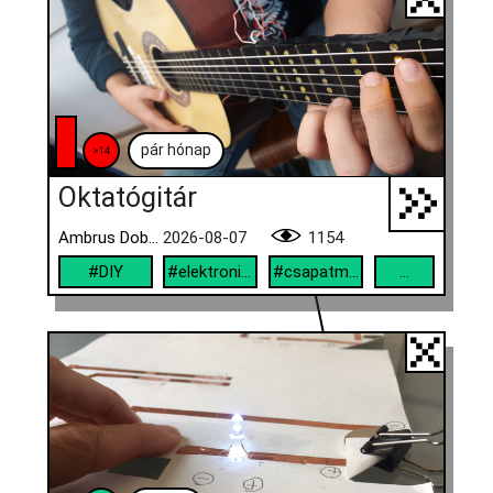
pár hónap
>14
Oktatógitár
Ambrus Dobai Arianna, Tănase Renáta Andreea
2026-08-07
1154
#DIY
#elektronika
#csapatmunka
...