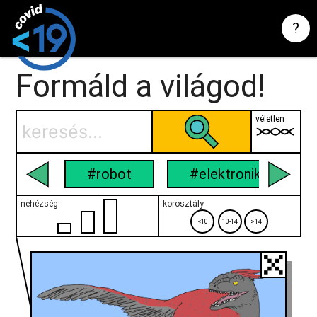
?
Formáld a világod!
véletlen
#robot
#elektronika
nehézség
korosztály
<10
10-14
>14