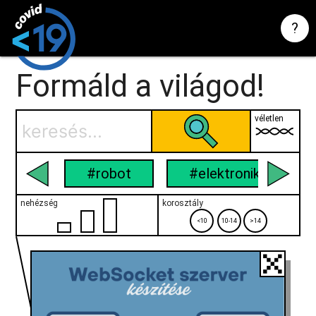
?
Formáld a világod!
véletlen
#robot
#elektronika
nehézség
korosztály
<10
10-14
>14