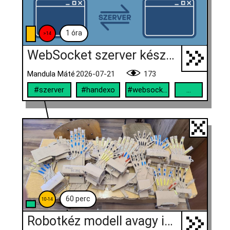
1 óra
>14
WebSocket szerver készítése
Mandula Máté
2026-07-21
173
#szerver
#handexo
#websocket
...
60 perc
10-14
Robotkéz modell avagy innen indult a HandExo!