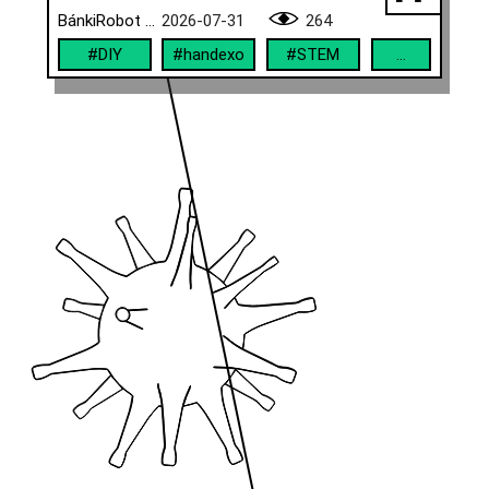
BánkiRobot Team
2026-07-31
264
#DIY
#handexo
#STEM
...