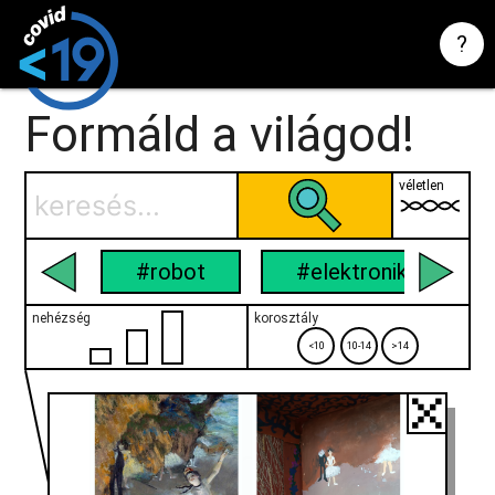
?
Formáld a világod!
véletlen
#robot
#elektronika
nehézség
korosztály
<10
10-14
>14