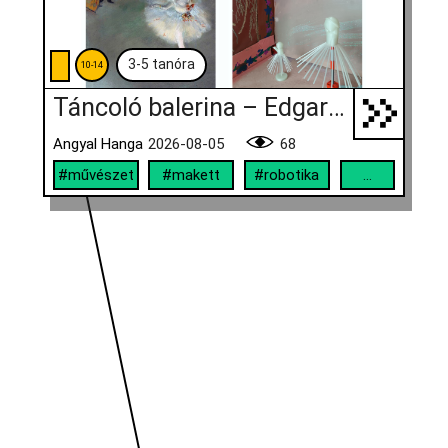
3-5 tanóra
10-14
Táncoló balerina – Edgar Degas műve nyomán
Angyal Hanga
2026-08-05
68
#művészet
#makett
#robotika
...