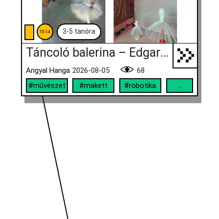
3-5 tanóra
10-14
Táncoló balerina – Edgar Degas műve nyomán
Angyal Hanga
2026-08-05
68
#művészet
#makett
#robotika
...