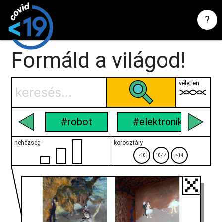
?
Formáld a világod!
véletlen
#robot
#elektronika
nehézség
korosztály
<10
10-14
>14