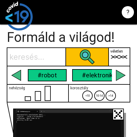
?
Formáld a világod!
véletlen
#robot
#elektronika
nehézség
korosztály
<10
10-14
>14