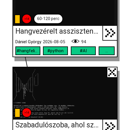
60-120 perc
>14
Hangvezérelt asszisztens Pythonban
Dániel György
2026-08-05
94
#hangfelismerés
#python
#AI
...
>14
Szabadulószoba, ahol szabadítasz