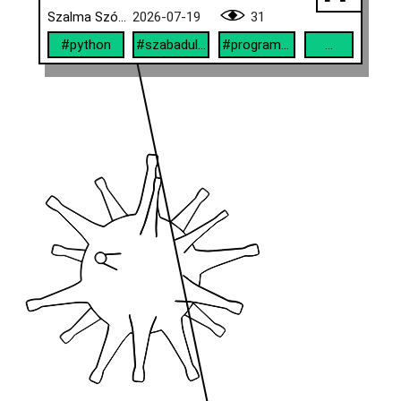
Szalma Szófia
2026-07-19
31
#python
#szabadulószoba
#programozás
...