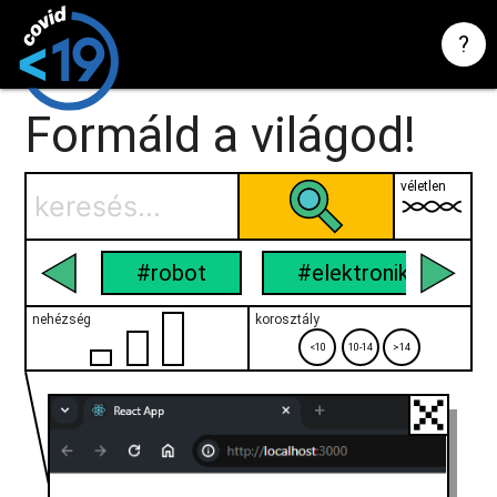
?
Formáld a világod!
véletlen
#robot
#elektronika
nehézség
korosztály
<10
10-14
>14