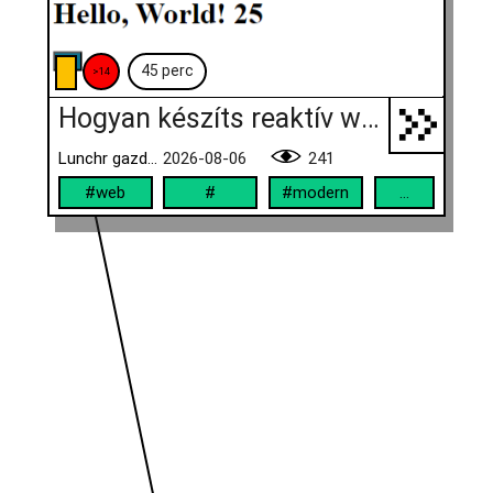
45 perc
>14
Hogyan készíts reaktív web appot?
Lunchr gazdák (Gyóni Márk és Reicher Martin)
2026-08-06
241
#web
#
#modern
...